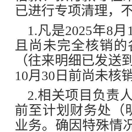
已进行专项清理，
1
.
凡是
2025
年
8
月
且
尚未完全核销的
（往来明细已发送
10
月
30
日前尚未核
2
.
相关项目负责
前至计划财务处
（
业务。确因特殊情