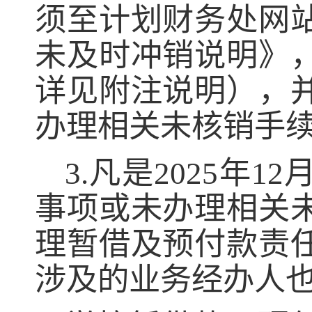
须
至计划财务处
网
未及时冲销说明》
详见附注说明），
办理相关未核销手
3
.
凡是
2025
年
12
事项或未办理相关
理暂借
及预付
款责
涉及的业务经办人