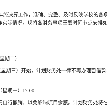
年终决算工作，
准确
、
完整
、及时反映学校的各
作实际情况，现将各财务事项重要时间节点安排
星期
二
）
（星期
三
）开始，计划财务处一律不再办理暂借款
日（星期
一
）
17:00
请自行撤销，以免影响项目余额。计划财务处将