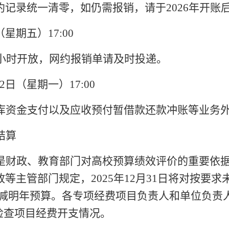
约记录统一清零，如仍需报销，请于
202
6
年开账
日（星期
五
）
17:00
4小时开放，网约报销单请及时投递。
2
日（星期
一
）
1
7
:00
库资金支付以及应收预付暂借款还款冲账等业务
结算
是财政、教育部门对高校预算绩效评价的重要依
政等主管部门规定，
2025
年
12月31日将对
按要求
%扣减明年预算。各专项经费项目负责人和单位负责
检查项目经费开支情况。