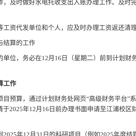
作，及时做好水电托收支出入账办理工作。及时
等工资代发单位和个人，应及时办理工资返还清
与结算的工作
的单位，务必在
12月1
6
日（星期
二
）前到计划财
算工作
项目预算，通过计划财务处网页
“高级财务平台”
请于
2025
年
12月1
6
日前办理书面申请至江浦校区
到
2025
年
12月31日的科研项目（例如
2025
年度结