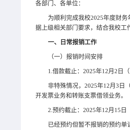
各部门、各单位：
为顺利完成我校
2025
年度财务
据上级相关部门要求，结合我校工
一
、
日常报销工作
（
一
）
报销时间安排
1.
借款截止：
2025
年
12
月
2
日（
非特殊情况，
2025
年
12月
3
日
开发票业务和转账支票借领业务。
2.
预约截止：
2025
年
12月15
已经预约但暂不报销的预约单