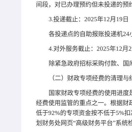
间段，对已办理预约但未投递的预
3.
投递截止：
2025
年
12月19
各投递点的自助报账投递机
2
4.
对外服务截止：
2025
年
12月2
除紧急政府招标采购付款、国
（
二
）
财政专项经费的清理与
国家财政专项经费的使用进度
经费使用监管的重点之一。根据财
低于
92%的专项资金按不低于5
划财务处网页“高级财务平台”系统